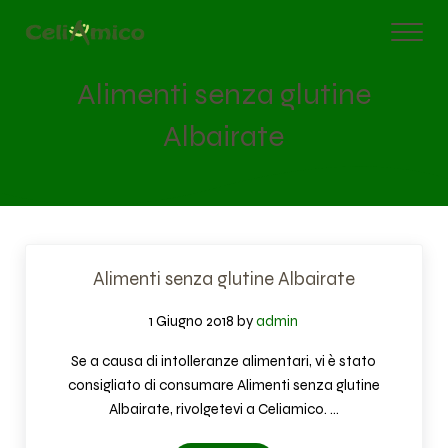
Passa al contenuto principale
Skip to after header navigation
Skip to site footer
Men
Gluten Free Store
Alimenti senza glutine
Albairate
Alimenti senza glutine Albairate
1 Giugno 2018
by 
admin
Se a causa di intolleranze alimentari, vi è stato
consigliato di consumare Alimenti senza glutine
Albairate, rivolgetevi a Celiamico. …